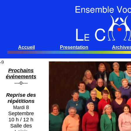
-9
Prochains
événements
---o---
Reprise des
répétitions
8
Mardi
Septembre
10 h / 12 h
Salle des